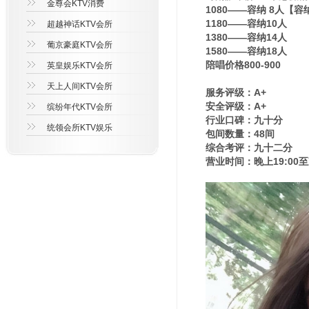
金尊会KTV消费
1080——容纳 8人【
1180——容纳10人
超越神话KTV会所
1380——容纳14人
葡京豪庭KTV会所
1580——容纳18人
陪唱价格800-900
英皇娱乐KTV会所
天上人间KTV会所
服务评级：A+
安全评级：A+
缤纷年代KTV会所
行业口碑：九十分
统领会所KTV娱乐
包间数量：48间
综合考评：九十二分
营业时间：晚上19:00至