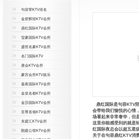
句容荤KTV排名
金碧辉煌KTV会所
鼎红国际KTV会所
玺豪国际KTV会所
盛世名豪KTV会所
名门国际KTV
唐会KTV会所
豪宫会所KTV娱乐
嘉夜国际KTV会所
金皇名都KTV会所
金莎国际KTV会所
鼎红国际是句容KTV
会带给我们愉悦的心情
至尊首领KTV会所
场看起来非常奢华，但
东庭汇KTV会所
这里你能感受到的就是
红国际夜总会以超五星
朗庭公馆KTV会所
关于在句容鼎红KTV