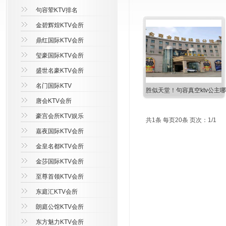
句容荤KTV排名
金碧辉煌KTV会所
鼎红国际KTV会所
玺豪国际KTV会所
盛世名豪KTV会所
名门国际KTV
胜似天堂！句容真空ktv公主
唐会KTV会所
豪宫会所KTV娱乐
共1条 每页20条 页次：1/1
嘉夜国际KTV会所
金皇名都KTV会所
金莎国际KTV会所
至尊首领KTV会所
东庭汇KTV会所
朗庭公馆KTV会所
东方魅力KTV会所